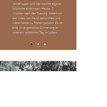
verlief super und man konnte eigene
Wünsche einbringen. Heute, 2
Wochen nach der Trauung, haben wir
das Video von Kevin bekommen und
waren beide zu Tränen gerührt. Es ist
eine unvergessliche Erinnerung an
unserem schönsten Tag im Leben.