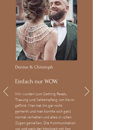
Denise & Christoph
Einfach nur WOW.
Wir wurden zum Getting Ready,
Trauung und Sektempfang von Kevin
gefilmt. Man hat ihn gar nicht
gemerkt und man konnte sich ganz
normal verhalten und alles in vollen
Zügen genießen. Die Kommunikation
vor und nach der Hochzeit mit ihm