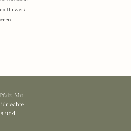
en Hinweis.
ernen.
falz. Mit
für echte
os und