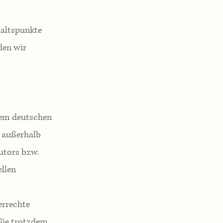
haltspunkte
den wir
 dem deutschen
g außerhalb
utors bzw.
ellen
errechte
 Sie trotzdem