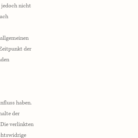
 jedoch nicht
nach
 allgemeinen
Zeitpunkt der
nden
influss haben.
halte der
 Die verlinkten
chtswidrige