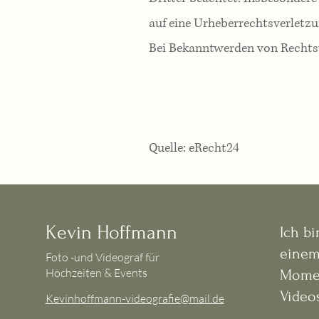
auf eine Urheberrechtsverletz
Bei Bekanntwerden von Rechtsv
Quelle: eRecht24
Kevin Hoffmann
Ich bi
einem
Foto -und Videograf für
Hochzeiten & Events
Momen
Videos
Kevinhoffmann-videografie@mail.de