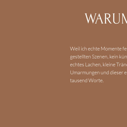
WARU
Weil ich echte Momente fes
gestellten Szenen, kein kü
echtes Lachen, kleine Trä
Umarmungen und dieser ein
tausend Worte.