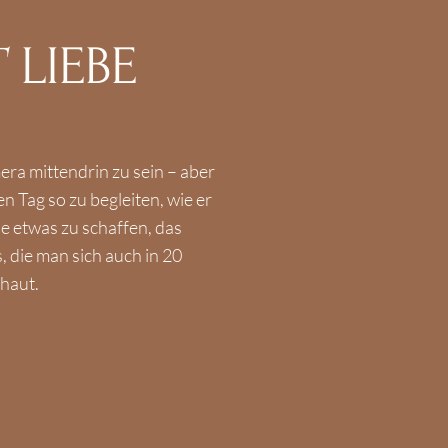
T
LIEBE
mera mittendrin zu sein – aber
n Tag so zu begleiten, wie er
de etwas zu schaffen, das
, die man sich auch in 20
haut.