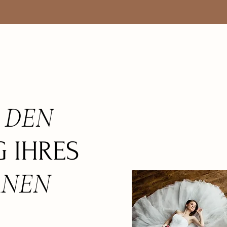
DEN
N
 IHRES
ANEN