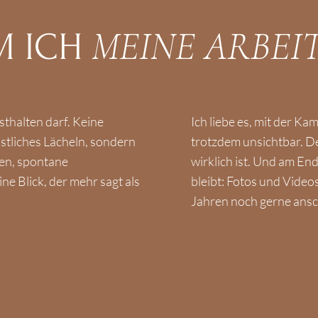
MEINE ARBEI
M
ICH
thalten darf. Keine
Ich liebe es, mit der Ka
nstliches Lächeln, sondern
trotzdem unsichtbar. De
nen, spontane
wirklich ist. Und am En
e Blick, der mehr sagt als
bleibt: Fotos und Videos
Jahren noch gerne ansc