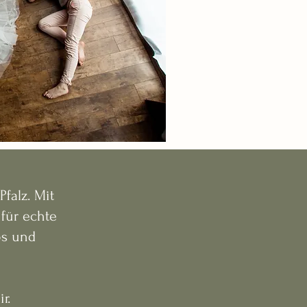
falz. Mit
für echte
os und
r.