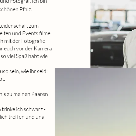
 und Fotograf. Ich bin
schönen Pfalz.
 Leidenschaft zum
iten und Events filme.
h mit der Fotografie
ihr euch vor der Kamera
o viel Spaß habt wie
so sein, wie ihr seid:
bt.
tnis zu meinen Paaren
 trinke ich schwarz -
ich treffen und uns