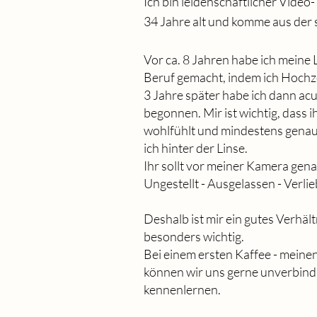
Ich bin leidenschaftlicher Video-
34 Jahre alt und komme aus der 
Vor ca. 8 Jahren habe ich meine
Beruf gemacht, indem ich Hochze
3 Jahre später habe ich dann acu
begonnen. Mir ist wichtig, dass 
wohlfühlt und mindestens genaus
ich hinter der Linse.
Ihr sollt vor meiner Kamera genau
Ungestellt - Ausgelassen - Verlie
Deshalb ist mir ein gutes Verhäl
besonders wichtig.
Bei einem ersten Kaffee - meinen
können wir uns gerne unverbindl
kennenlernen.